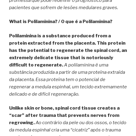
promessa que pode redefinir o prognóstico para
pacientes que sofrem de lesões medulares graves.
What is Polilaminina? /
O que é a Polilaminina?
Polilaminina is a substance produced from a
protein extracted from the placenta. This protein
has the potential to regenerate the spinal cord, an
extremely delicate tissue that is notoriously
difficult to regenerate.
A polilaminina é uma
substância produzida a partir de uma proteína extraída
da placenta. Essa proteína tem o potencial de
regenerar a medula espinhal, um tecido extremamente
delicado e de difícil regeneração.
Unlike skin or bone, spinal cord tissue creates a
“scar” after trauma that prevents nerves from
regrowing.
Ao contrário da pele ou dos ossos, o tecido
da medula espinhal cria uma “cicatriz” após o trauma