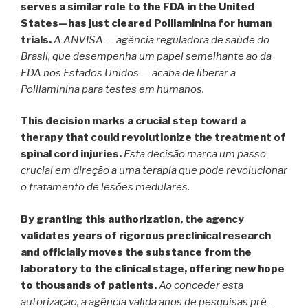
serves a similar role to the FDA in the United
States—has just cleared Polilaminina for human
trials.
A ANVISA — agência reguladora de saúde do
Brasil, que desempenha um papel semelhante ao da
FDA nos Estados Unidos — acaba de liberar a
Polilaminina para testes em humanos.
This decision marks a crucial step toward a
therapy that could revolutionize the treatment of
spinal cord injuries.
Esta decisão marca um passo
crucial em direção a uma terapia que pode revolucionar
o tratamento de lesões medulares.
By granting this authorization, the agency
validates years of rigorous preclinical research
and officially moves the substance from the
laboratory to the clinical stage, offering new hope
to thousands of patients.
Ao conceder esta
autorização, a agência valida anos de pesquisas pré-