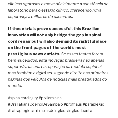
clínicas rigorosas e move oficialmente a substância do
laboratório para o estágio clínico, oferecendo nova
esperança a milhares de pacientes.
If these trials prove successful, this Brazilian
innovation will not only bridge the gap in spinal
cord repair but will also demand its rightful place
on the front pages of the world’s most
prestigious news outlets.
Se esses testes forem
bem-sucedidos, esta inovação brasileira não apenas
superará a lacuna na reparação da medula espinhal,
mas também exigirá seu lugar de direito nas primeiras
páginas dos veículos de notícias mais prestigiados do
mundo.
#spinalcordinjury #polilaminina
#DraTatianaCoelhoDeSampaio #profhaus #paraplegic
#tetraplegic #miniaulasdeingles #inglesfluente