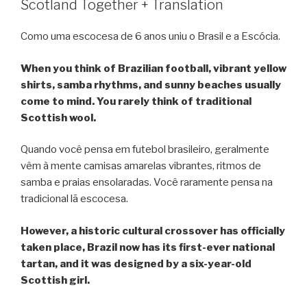
Scotland Together + Translation
Como uma escocesa de 6 anos uniu o Brasil e a Escócia.
When you think of Brazilian football, vibrant yellow
shirts, samba rhythms, and sunny beaches usually
come to mind.
You rarely think of traditional
Scottish wool.
Quando você pensa em futebol brasileiro, geralmente
vêm à mente camisas amarelas vibrantes, ritmos de
samba e praias ensolaradas. Você raramente pensa na
tradicional lã escocesa.
However, a historic cultural crossover has officially
taken place, Brazil now has its first-ever national
tartan, and it was designed by a six-year-old
Scottish girl.