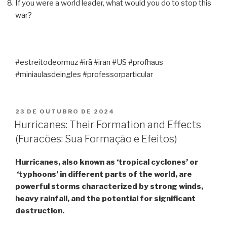
If you were a world leader, what would you do to stop this
war?
#estreitodeormuz #irã #iran #US #profhaus
#miniaulasdeingles #professorparticular
23 DE OUTUBRO DE 2024
Hurricanes: Their Formation and Effects
(Furacões: Sua Formação e Efeitos)
Hurricanes, also known as ‘tropical cyclones’ or
‘typhoons’ in different parts of the world, are
powerful storms characterized by strong winds,
heavy rainfall, and the potential for significant
destruction.