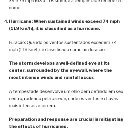
39 e 73 mph (63 a 118 km/h), e a tempestade recebe um
nome.
Hurricane: When sustained winds exceed 74 mph
(119 km/h), it is classified as a hurricane.
Furacão: Quando os ventos sustentados excedem 74
mph (119 km/h), é classificado como um furacão.
The storm develops a well-defined eye at its
center, surrounded by the eyewall, where the
most intense winds and rainfall occur.
A tempestade desenvolve um olho bem definido em seu
centro, rodeado pela parede, onde os ventos e chuvas
mais intensos ocorrem.
Preparation and response are crucial in mitigating
the effects of hurricanes.