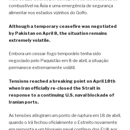
combustível na Ásia e uma emergência de segurança
alimentar nos estados vizinhos do Golfo.
Although a temporary ceasefire was negotiated
by Pakistan on April 8, the situation remains
extremely volatile.
Embora um cessar-fogo temporário tenha sido
negociado pelo Paquistão em 8 de abril, a situação
permanece extremamente volátil.
Tensions reached a breaking point on April 18th
when Iran officially re-closed the Strait in
response to a continuing U.S. naval blockade of
Iranian ports.
As tensões atingiram um ponto de ruptura em 18 de abril,
quando o Irã fechou oficialmente o Estreito novamente
em resposta a um bloqueio naval contínuo dos EUA aos